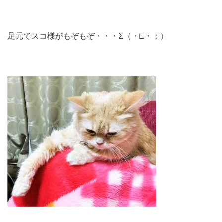
足元でスコ様がもぞもぞ・・・Σ（・□・；）