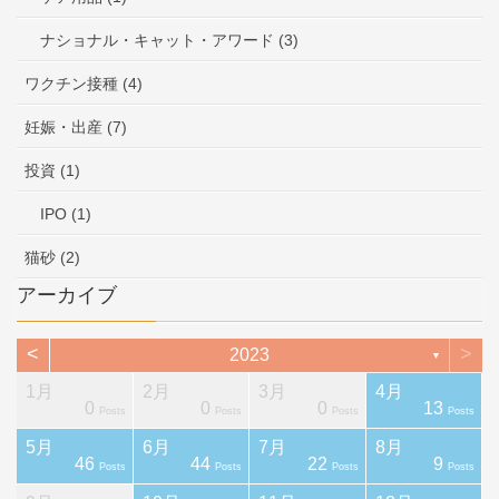
ナショナル・キャット・アワード (3)
ワクチン接種 (4)
妊娠・出産 (7)
投資 (1)
IPO (1)
猫砂 (2)
アーカイブ
<
>
2023
▼
1月
2月
3月
4月
0
0
0
13
ts
ts
ts
ts
ts
st
Posts
Posts
Posts
Posts
5月
6月
7月
8月
46
44
22
9
ts
ts
ts
ts
ts
ts
Posts
Posts
Posts
Posts