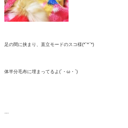
足の間に挟まり、直立モードのスコ様(*´꒳`*)
体半分毛布に埋まってるよ(´・ω・`)
…