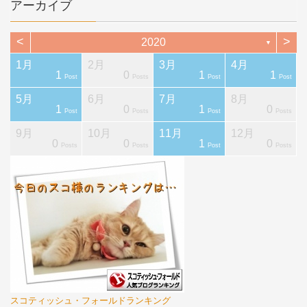
アーカイブ
<
>
2020
▼
1月
2月
3月
4月
1
0
1
1
ts
ts
ts
ts
ts
ts
Post
Posts
Post
Post
5月
6月
7月
8月
1
0
1
0
ts
ts
ts
ts
ts
ts
Post
Posts
Post
Posts
9月
10月
11月
12月
0
0
1
0
ts
ts
ts
ts
ts
ts
Posts
Posts
Post
Posts
スコティッシュ・フォールドランキング