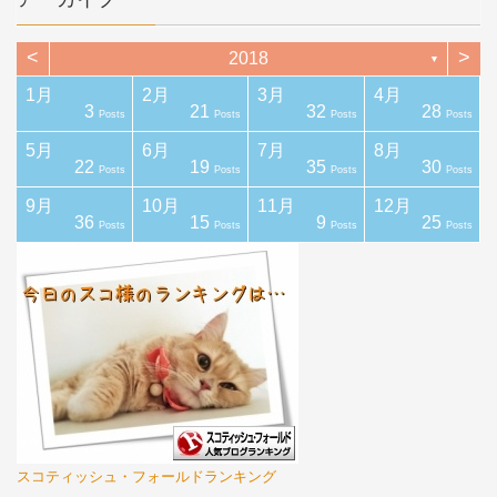
<
>
2018
▼
1月
2月
3月
4月
3
21
32
28
ts
ts
ts
ts
ts
st
Posts
Posts
Posts
Posts
5月
6月
7月
8月
22
19
35
30
ts
ts
ts
ts
ts
ts
Posts
Posts
Posts
Posts
9月
10月
11月
12月
36
15
9
25
ts
ts
ts
ts
ts
ts
Posts
Posts
Posts
Posts
スコティッシュ・フォールドランキング