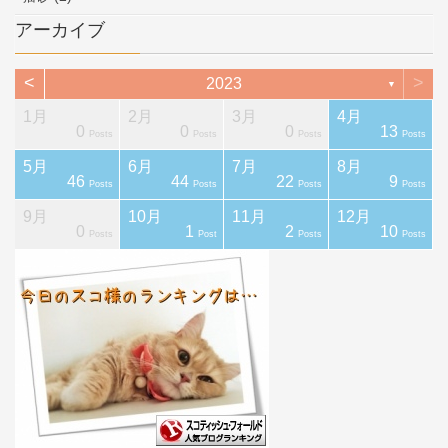
アーカイブ
<
>
2023
▼
1月
2月
3月
4月
0
0
0
13
ts
ts
ts
ts
ts
st
Posts
Posts
Posts
Posts
5月
6月
7月
8月
46
44
22
9
ts
ts
ts
ts
ts
ts
Posts
Posts
Posts
Posts
9月
10月
11月
12月
0
1
2
10
ts
ts
ts
ts
ts
ts
Posts
Post
Posts
Posts