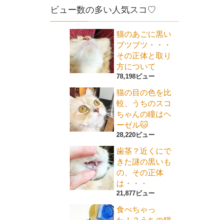
ビュー数の多い人気スコ♡
猫のあごに黒い
ブツブツ・・・
その正体と取り
方について
78,198ビュー
猫の目の色を比
較、うちのスコ
ちゃんの瞳はヘ
ーゼル🐱
28,220ビュー
歯茎？近くにで
きた謎の黒いも
の、その正体
は・・・
21,877ビュー
食べちゃっ