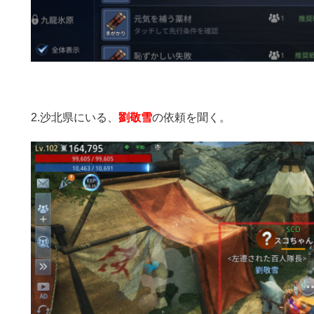
2.沙北県にいる、
劉敬雪
の依頼を聞く。