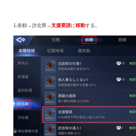
1.依頼→沙北県→
支援要請
に
移動
する。