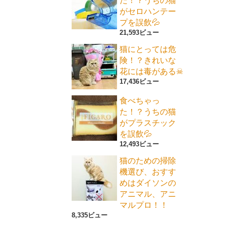
た！？うちの猫
がセロハンテー
プを誤飲💦
21,593ビュー
猫にとっては危
険！？きれいな
花には毒がある☠
17,436ビュー
食べちゃっ
た！？うちの猫
がプラスチック
を誤飲💦
12,493ビュー
猫のための掃除
機選び、おすす
めはダイソンの
アニマル、アニ
マルプロ！！
8,335ビュー